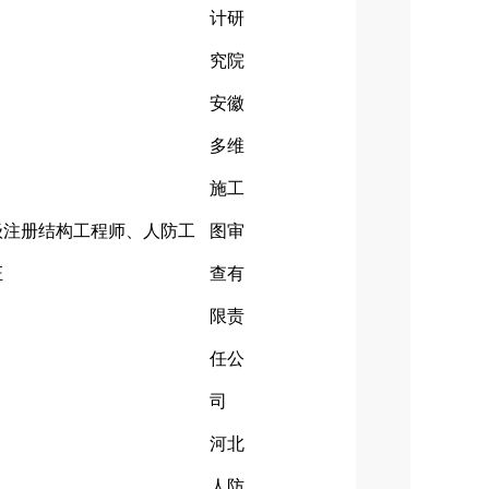
计研
究院
安徽
多维
施工
级注册结构工程师、人防工
图审
证
查有
限责
任公
司
河北
人防