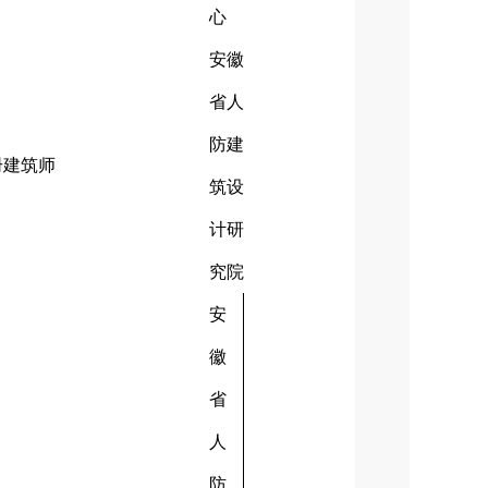
心
安徽
省人
防建
册建筑师
筑设
计研
究院
安
徽
省
人
防