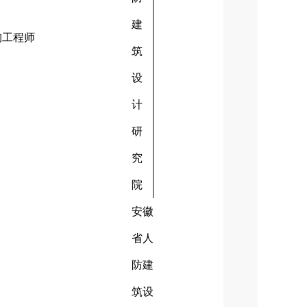
建
构工程师
筑
设
计
研
究
院
安徽
省人
防建
筑设