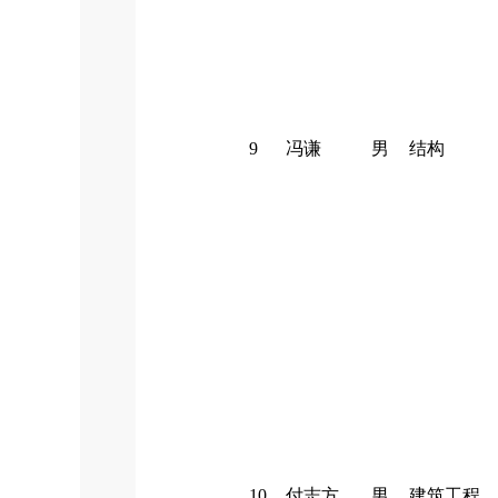
9
冯谦
男
结构
10
付志方
男
建筑工程